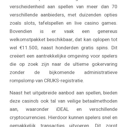
verscheidenheid aan spellen van meer dan 70
verschillende aanbieders, met duizenden opties
zoals slots, tafelspellen en live casino games.
Bovendien is er vaak een genereus
welkomstpakket beschikbaar, dat kan oplopen tot
wel €11.500, naast honderden gratis spins. Dit
creëert een aantrekkelijke omgeving voor spelers
die op zoek zijn naar de ultieme gokervaring
zonder de bijkomende administratieve
rompslomp van CRUKS-registratie.
Naast het uitgebreide aanbod aan spellen, bieden
deze casino’s ook tal van veilige betaalmethoden
aan, waaronder iDEAL en verschillende
cryptocurrencies. Hierdoor kunnen spelers snel en
gemakkelijk transacties uitvoeren. Dit zorgt