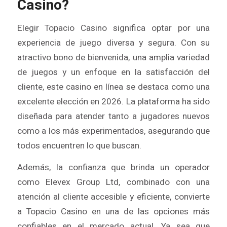
Casino?
Elegir Topacio Casino significa optar por una
experiencia de juego diversa y segura. Con su
atractivo bono de bienvenida, una amplia variedad
de juegos y un enfoque en la satisfacción del
cliente, este casino en línea se destaca como una
excelente elección en 2026. La plataforma ha sido
diseñada para atender tanto a jugadores nuevos
como a los más experimentados, asegurando que
todos encuentren lo que buscan.
Además, la confianza que brinda un operador
como Elevex Group Ltd, combinado con una
atención al cliente accesible y eficiente, convierte
a Topacio Casino en una de las opciones más
confiables en el mercado actual. Ya sea que