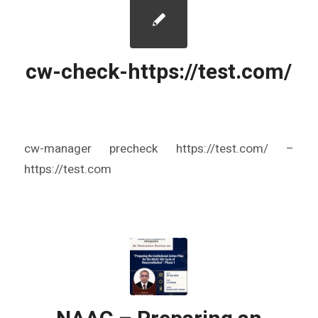
cw-check-https://test.com/
cw-manager precheck https://test.com/ –
https://test.com