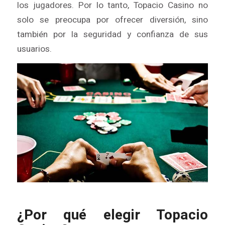
los jugadores. Por lo tanto, Topacio Casino no
solo se preocupa por ofrecer diversión, sino
también por la seguridad y confianza de sus
usuarios.
¿Por qué elegir Topacio