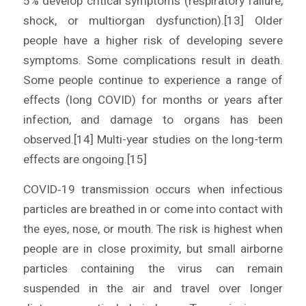
5% develop critical symptoms (respiratory failure,
shock, or multiorgan dysfunction).[13] Older
people have a higher risk of developing severe
symptoms. Some complications result in death.
Some people continue to experience a range of
effects (long COVID) for months or years after
infection, and damage to organs has been
observed.[14] Multi-year studies on the long-term
effects are ongoing.[15]
COVID‑19 transmission occurs when infectious
particles are breathed in or come into contact with
the eyes, nose, or mouth. The risk is highest when
people are in close proximity, but small airborne
particles containing the virus can remain
suspended in the air and travel over longer