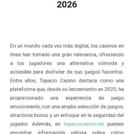
2026
En un mundo cada vez más digital, los casinos en
línea han tomado una gran relevancia, ofreciendo
a los jugadores una alternativa cómoda y
accesible para disfrutar de sus juegos favoritos.
Entre ellos, Topacio Casino destaca como una
plataforma que, desde su lanzamiento en 2025, ha
proporcionado una experiencia de juego
emocionante, con una amplia selección de juegos,
atractivos bonos y un enfoque en la seguridad del
jugador. Además, en
topaciocasino.net
puedes
encontrar información valiosa sobre cómo