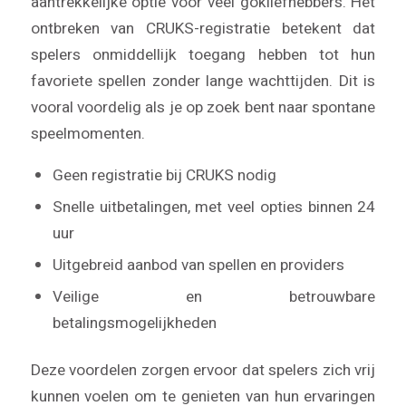
aantrekkelijke optie voor veel gokliefhebbers. Het
ontbreken van CRUKS-registratie betekent dat
spelers onmiddellijk toegang hebben tot hun
favoriete spellen zonder lange wachttijden. Dit is
vooral voordelig als je op zoek bent naar spontane
speelmomenten.
Geen registratie bij CRUKS nodig
Snelle uitbetalingen, met veel opties binnen 24
uur
Uitgebreid aanbod van spellen en providers
Veilige en betrouwbare
betalingsmogelijkheden
Deze voordelen zorgen ervoor dat spelers zich vrij
kunnen voelen om te genieten van hun ervaringen