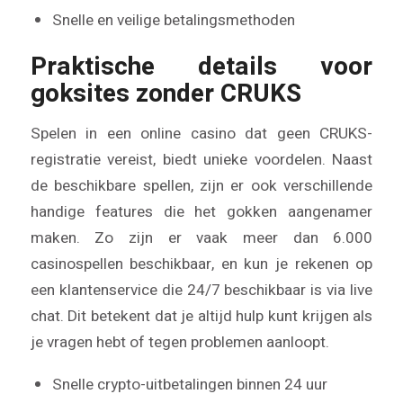
Snelle en veilige betalingsmethoden
Praktische details voor
goksites zonder CRUKS
Spelen in een online casino dat geen CRUKS-
registratie vereist, biedt unieke voordelen. Naast
de beschikbare spellen, zijn er ook verschillende
handige features die het gokken aangenamer
maken. Zo zijn er vaak meer dan 6.000
casinospellen beschikbaar, en kun je rekenen op
een klantenservice die 24/7 beschikbaar is via live
chat. Dit betekent dat je altijd hulp kunt krijgen als
je vragen hebt of tegen problemen aanloopt.
Snelle crypto-uitbetalingen binnen 24 uur